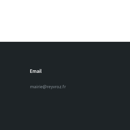
Email
mairie@reyvroz.fr