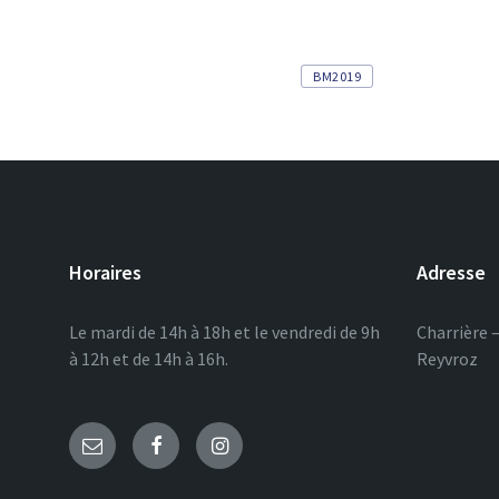
Tags
BM2019
Horaires
Adresse
Le mardi de 14h à 18h et le vendredi de 9h
Charrière 
à 12h et de 14h à 16h.
Reyvroz