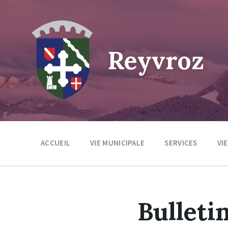
Skip
Skip
Skip
to
to
to
content
main
footer
navigation
Reyvroz
ACCUEIL
VIE MUNICIPALE
SERVICES
VI
Bulleti