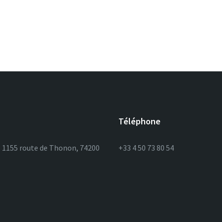
Téléphone
– 1155 route de Thonon, 74200
+33 4 50 73 80 54