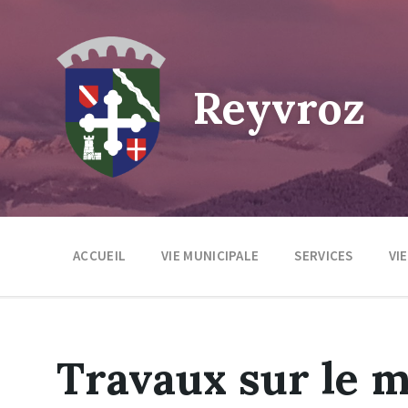
Skip
Skip
Skip
to
to
to
content
main
footer
navigation
Reyvroz
ACCUEIL
VIE MUNICIPALE
SERVICES
VI
Travaux sur le 